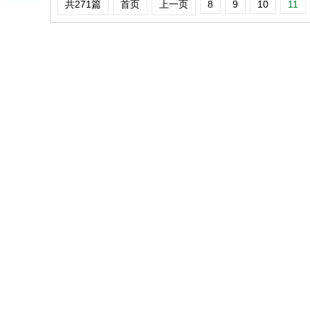
共271篇
首页
上一页
8
9
10
11