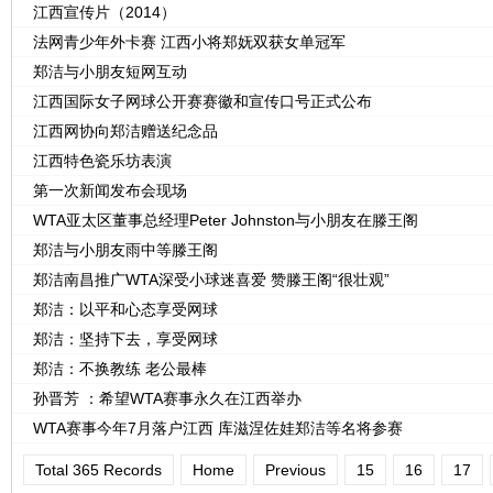
江西宣传片（2014）
法网青少年外卡赛 江西小将郑妩双获女单冠军
郑洁与小朋友短网互动
江西国际女子网球公开赛赛徽和宣传口号正式公布
江西网协向郑洁赠送纪念品
江西特色瓷乐坊表演
第一次新闻发布会现场
WTA亚太区董事总经理Peter Johnston与小朋友在滕王阁
郑洁与小朋友雨中等滕王阁
郑洁南昌推广WTA深受小球迷喜爱 赞滕王阁“很壮观”
郑洁：以平和心态享受网球
郑洁：坚持下去，享受网球
郑洁：不换教练 老公最棒
孙晋芳 ：希望WTA赛事永久在江西举办
WTA赛事今年7月落户江西 库滋涅佐娃郑洁等名将参赛
Total 365 Records
Home
Previous
15
16
17