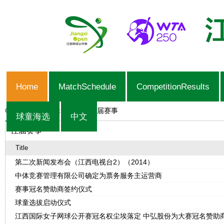
Home
MatchSchedule
CompetitionResults
Current Position：
Home
>
往届赛事
球童海选
中文
往届赛事
Title
第二次新闻发布会（江西电视台2）（2014）
中体竞赛管理有限公司确定为票务服务主运营商
赛事冠名赞助商签约仪式
球童选拔启动仪式
江西国际女子网球公开赛冠名权尘埃落定 中弘股份为大赛冠名赞助