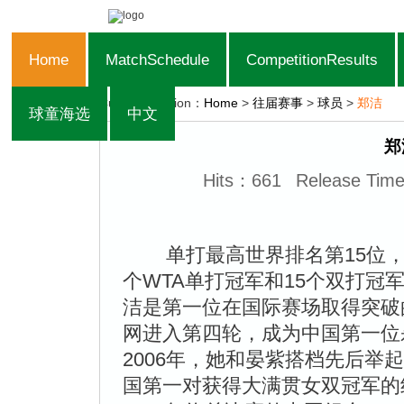
Home
MatchSchedule
CompetitionResults
Current Position：
Home
>
往届赛事
>
球员
>
郑洁
球童海选
中文
郑
Hits：
661
Release Tim
单打最高世界排名第15位，
个WTA单打冠军和15个双打冠
洁是第一位在国际赛场取得突破的
网进入第四轮，成为中国第一位
2006年，她和晏紫搭档先后举
国第一对获得大满贯女双冠军的