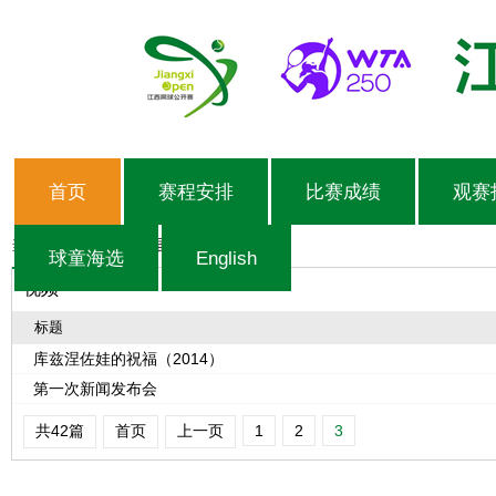
首页
赛程安排
比赛成绩
观赛
当前位置：
首页
>
往届赛事
>
视频
球童海选
English
视频
标题
库兹涅佐娃的祝福（2014）
第一次新闻发布会
共42篇
首页
上一页
1
2
3