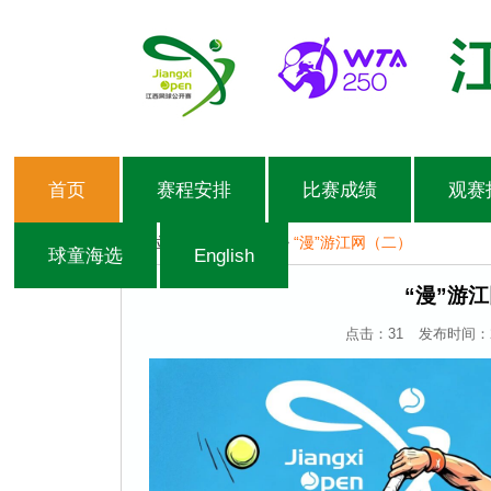
首页
赛程安排
比赛成绩
观赛
当前位置：
首页
>
图片
>
“漫”游江网（二）
球童海选
English
“漫”游
点击：
31
发布时间：202