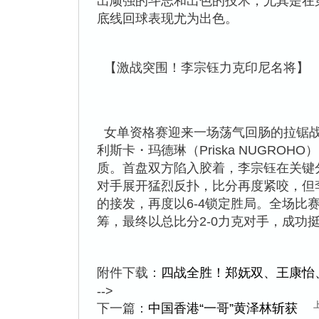
出顽强的斗志和出色的技术，尤其是在
底线回球表现尤为出色。
【激战突围！李宗钰力克印
女单资格赛迎来一场荡气回肠的拉锯战
利斯卡・玛德琳（Priska NUGRO
质。首盘双方陷入胶着，李宗钰在关键分
对手展开猛烈反扑，比分再度紧咬，但
的接发，再度以6-4锁定胜局。全场比
筹，最终以总比分2-0力克对手，成功
附件下载：
四战全胜！郑妩双、王康怡、
-->
下一篇：
中国香港“一哥”黄泽林斩获