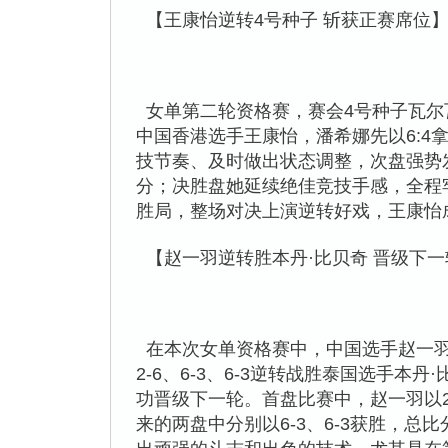
【王康怡逆转4号种子 斩获正赛
女单第二轮资格赛，赛会4号种子瓦尔瓦拉·潘
中国香港选手王康怡，潘希娜先以6:4
技节奏、及时做出状态调整，次盘强势发
分；决胜盘她延续绝佳竞技手感，全程牢
胜局，整场对决上演逆转好戏，王康怡
【赵一羽逆转胜本丹·比贝奇
在本次女单资格赛中，中国选手赵一羽
2-6、6-3、6-3逆转战胜泰国选手本丹·比贝
功晋级下一轮。首盘比赛中，赵一羽以2
来的两盘中分别以6-3、6-3获胜，总