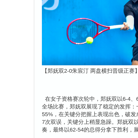
【郑妩双2-0朱宸汀 两盘横扫晋级
在女子资格赛次轮中，郑妩双以6-4、
全场比赛，郑妩双展现了稳定的发挥：
55%，在关键分把握上表现出色，破发
7次双误，关键分上稍显急躁。郑妩双
奏，最终以62-54的总得分拿下胜利