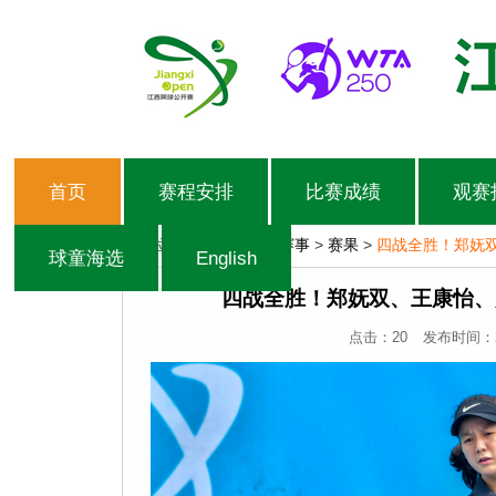
首页
赛程安排
比赛成绩
观赛
当前位置：
首页
>
往届赛事
>
赛果
>
四战全胜！郑妩
球童海选
English
四战全胜！郑妩双、王康怡、赵
点击：
20
发布时间：202