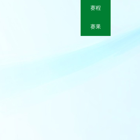
赛程
赛果