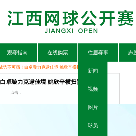
观赛指南
在线购票
往届赛事
志
战势不可挡！白卓璇力克逯佳境 姚欣辛横扫晋级
新闻
白卓璇力克逯佳境 姚欣辛横扫晋级
视频
点击：
图片
球员