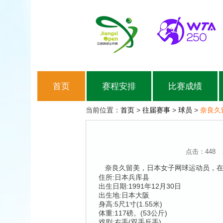
首页
赛程安排
比赛成绩
当前位置：
首页
>
往届赛事
>
球员
>
奈良久
点击：
448
奈良久留美，日本女子网球运动员，在
住所:日本兵库县
出生日期:1991年12月30日
出生地:日本大阪
身高:5尺1寸(1.55米)
体重:117磅。(53公斤)
戏剧:右手(双手反手)