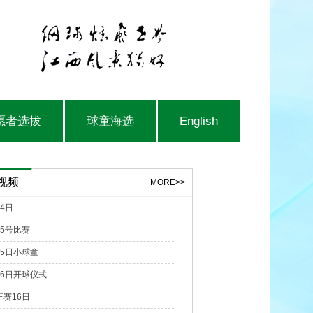
愿者选拔
球童海选
English
视频
MORE>>
4日
15号比赛
15日小球童
16日开球仪式
正赛16日