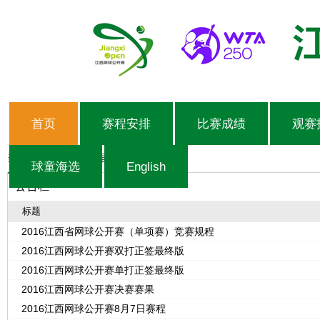
首页
赛程安排
比赛成绩
观赛
当前位置：
首页
>
往届赛事
>
公告栏
球童海选
English
公告栏
标题
2016江西省网球公开赛（单项赛）竞赛规程
2016江西网球公开赛双打正签最终版
2016江西网球公开赛单打正签最终版
2016江西网球公开赛决赛赛果
2016江西网球公开赛8月7日赛程