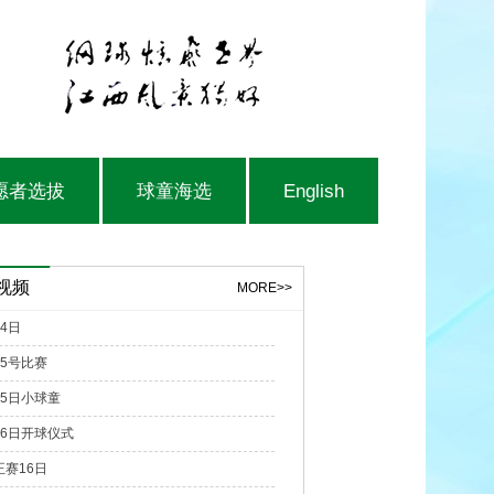
愿者选拔
球童海选
English
视频
MORE>>
4日
15号比赛
15日小球童
16日开球仪式
正赛16日