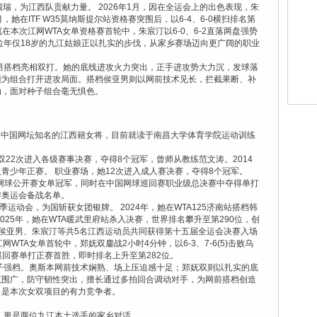
瑞，为江西队贡献力量。 2026年1月，因在全运会上的出色表现，朱
，她在ITF W35莫纳斯提尔站资格赛突围后，以6-4、6-0横扫排名第
，就在本次江网WTA女单资格赛首轮中，朱宸汀以6-0、6-2直落两盘强势
位年仅18岁的九江姑娘正以扎实的步伐，从家乡赛场迈向更广阔的职业
男搭档亮相双打。她的底线进攻火力突出，正手进攻势大力沉，发球落
能为组合打开进攻局面。搭档侯亚男则以网前技术见长，拦截果断、补
动，面对种子组合毫无惧色。
，是中国网坛知名的江西籍女将，目前就读于南昌大学体育学院运动训练
22次进入各级赛事决赛，夺得8个冠军，曾师从教练范文涛。2014
青少年正赛。 职业赛场，她12次进入成人赛决赛，夺得8个冠军。
明网球公开赛女单冠军，同时在中国网球巡回赛职业级总决赛中夺得单打
黎奥运会备战名单。
季运动会，为国斩获女团银牌。 2024年，她在WTA125济南站搭档韩
025年，她在WTA暖武里府站杀入决赛，世界排名攀升至第290位，创
侯亚男、朱宸汀等共5名江西运动员共同获得第十五届全运会决赛入场
网WTA女单首轮中，郑妩双鏖战2小时4分钟，以6-3、7-6(5)击败乌
巡回赛单打正赛首胜，即时排名上升至第282位。
子强档。奥斯本网前技术娴熟、场上压迫感十足；郑妩双则以扎实的底
范围广，防守韧性突出，擅长通过多拍回合调动对手，为网前搭档创造
，是本次女双项目的有力竞争者。
，更是两位九江本土选手的家乡对话。