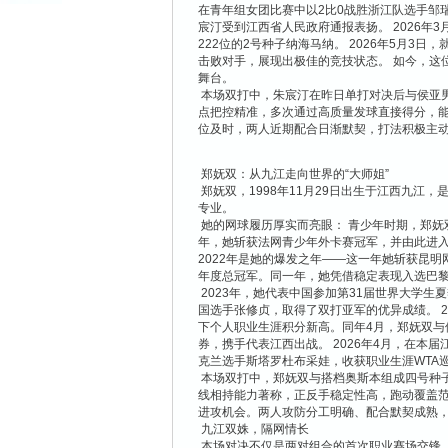
在青年组女团比赛中以2比0战胜浙江队选手邹瑞
宸汀受到江西省人民政府通报表扬。 2026年3月
222位的2号种子纳海马纳。 2026年5月3日
击败对手，展现出极佳的竞技状态。 如今，这
舞台。
本场双打中，朱宸汀在昨日单打对决后与侯亚
点把控精准，多次通过高质量发球直接得分，
位及时，两人近期配合日渐默契，打法积极主
郑妩双：从九江走向世界的“大师姐”
郑妩双，1998年11月29日出生于江西九江
专业。
她的网球履历厚实而亮眼： 青少年时期，郑妩双
年，她斩获法网青少年外卡赛冠军，并由此进入
2022年是她的爆发之年——这一年她斩获昆
年度总冠军。同一年，她凭借稳定表现入选巴
2023年，她代表中国参加第31届世界大学生夏
国选手张修贞，取得了双打亚军的优异成绩。 2
下个人职业生涯积分新高。同年4月，郑妩双与
券，携手代表江西出战。 2026年4月，在本届江
克兰选手斯塔罗杜布采娃，收获职业生涯WTA
本场双打中，郑妩双与搭档奥斯本组成四号种
线相持能力著称，正反手稳定性高，跑动覆盖
进攻机会。两人攻防分工明确、配合默契成熟
九江双姝，隔网情长
本场对决不仅是两对组合的首次职业赛场交锋