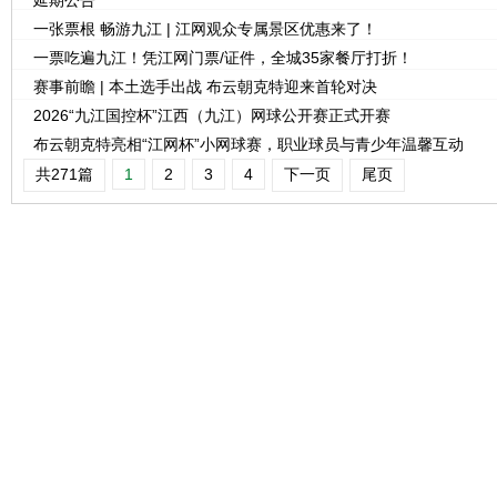
延期公告
一张票根 畅游九江 | 江网观众专属景区优惠来了！
一票吃遍九江！凭江网门票/证件，全城35家餐厅打折！
赛事前瞻 | 本土选手出战 布云朝克特迎来首轮对决
2026“九江国控杯”江西（九江）网球公开赛正式开赛
布云朝克特亮相“江网杯”小网球赛，职业球员与青少年温馨互动
共271篇
1
2
3
4
下一页
尾页