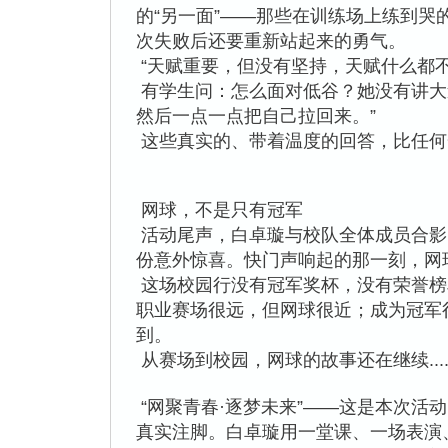
的“另一面”——那些在训练场上练到哭
次失败后还要重新站起来的勇气。
“天赋重要，但没有坚持，天赋什么都
有学生问：怎么面对低谷？她没有讲大
然后一点一点把自己拉回来。”
这些真实的、带着温度的回答，比任
网球，不是只有冠军
活动尾声，白卓璇与校队全体成员合影
份意外惊喜。快门声响起的那一刻，网
这场校园行没有冠军奖杯，没有荣誉榜
职业赛场很远，但网球很近；成为冠军
到。
从赛场到校园，网球的故事还在继续....
“网聚青春·逐梦未来”——这是本次活动
真实注脚。白卓璇用一堂课、一场表演