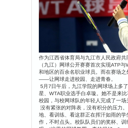
作为江西省体育局与九江市人民政府共同
（九江）网球公开赛赛首次实现ATP与
和地区的百余名职业球员。而在赛场之
——让网球走进校园、走进青春。
5月7日午后，九江学院的网球场上多了
星、WTA职业选手白卓璇。她不是来
校园，与校网球队的年轻人完成了一场
没有紧张的对阵表，没有积分的压力。
地、看训练、看这群正在挥汗如雨的学
作，不时点头。校队队员们的奖杯、训